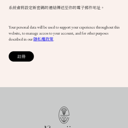
系統會將設定新密碼的連結傳送至你的電子郵件地址。
Your personal data will be used to support your experience throughout this
website, to manage access to your account, and for other purposes
described in our
隱私權政策
.
註冊