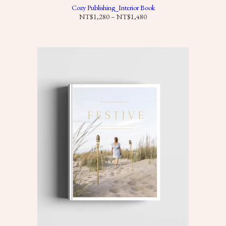
Cozy Publishing_Interior Book
價
NT$
1,280
–
NT$
1,480
格
範
圍
：
N
T
$
1
,
2
8
0
到
N
T
$
1
,
4