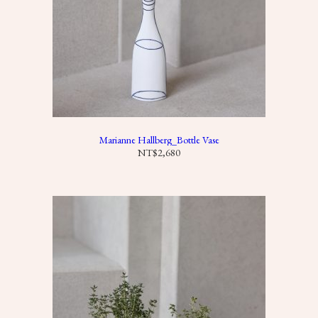
到
N
T
$
1
,
4
8
0
Marianne Hallberg_Bottle Vase
NT$
2,680