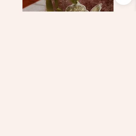
Scribble & Daub_Decoration Charms
NT$
690