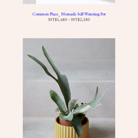
Common Place_ Nomade Self-Watering Pot
價
NT$
1,480
–
NT$
2,180
格
範
圍
：
N
T
$
1
,
4
8
0
到
N
T
$
2
,