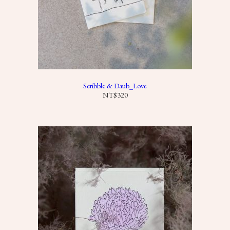
Scribble & Daub_Love
NT$
320