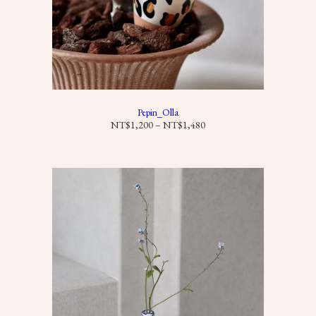
Pepin_Olla
價
NT$
1,200
–
NT$
1,480
格
範
圍
：
N
T
$
1
,
2
0
0