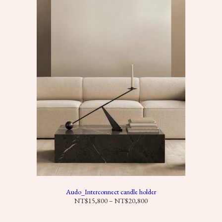
：
N
T
$
6
,
9
8
0
到
N
T
$
7
,
6
8
0
Audo_Interconnect candle holder
價
NT$
15,800
–
NT$
20,800
格
範