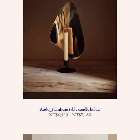
Audo_Flambeau table candle holder
價
NT$
6,980
–
NT$
7,680
格
範
圍