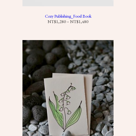
8
0
Cozy Publishing_Food Book
價
NT$
1,280
–
NT$
1,480
格
範
圍
：
N
T
$
1
,
2
8
0
到
N
T
$
1