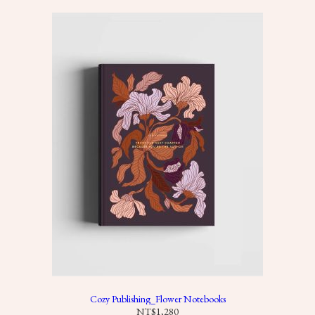
圍
：
N
T
$
1
5
,
8
0
0
到
N
T
$
2
0
,
8
0
Cozy Publishing_Flower Notebooks
0
NT$
1,280