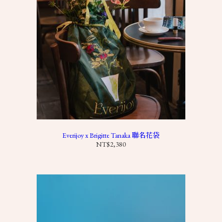
Everijoy x Brigitte Tanaka 聯名花袋
NT$
2,380