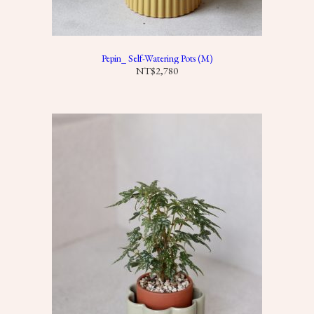
1
8
0
Pepin_ Self-Watering Pots (M)
NT$
2,780