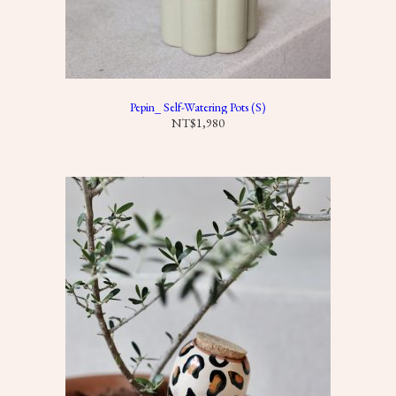
Pepin_ Self-Watering Pots (S)
NT$
1,980