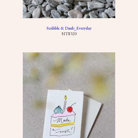
,
4
8
0
Scribble & Daub_Everyday
NT$
320