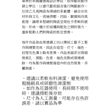
畢業於美國羅德島設計學院，取得藝術創作
碩士學位，以當代藝術語言進行陶藝創作。
任徐乙凡視陶瓷為情緒的承載體，融合在地
材料與文化，透過擠壓、凹陷、皺褶與仿真
肌理，讓原本堅硬的陶瓷呈現近乎柔軟的感
知，形成一種介於結構與鬆弛之間的張力，
重新鬆動人們對陶瓷的既定想像。
每件作品皆由景德鎮工坊以傳統工藝手工製
作與燒製完成，因此在造型、尺寸、釉色、
紋理及色澤上略有差異。作品表面若出現細
微氣孔、黑點、色差、釉色流動或窯燒痕
跡，均為製作與燒製過程中的自然現象，非
屬瑕疵。
・建議以柔軟布料清潔，避免使用
粗糙刷具或研磨性清潔劑
・如作為花器使用，長時間不使用
時，建議擦乾後存放
・尺寸為人工測量，可能存在些許
誤差，請以實品為準