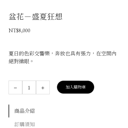
盆花－盛夏狂想
NT$
8,000
夏日的色彩交響樂，奔放也具有張力，在空間內
絕對搶眼。
盆
−
+
加入購物車
花
－
盛
夏
狂
商品介紹
想
數
訂購須知
量