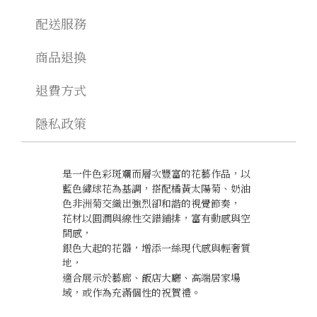
配送服務
商品退換
退費方式
隱私政策
是一件色彩斑斕而層次豐富的花藝作品，以
藍色繡球花為基調，搭配橘黃太陽菊、奶油
色非洲菊交織出強烈卻和諧的視覺節奏，
花材以圓潤與線性交錯鋪排，富有動感與空
間感，
銀色大起的花器，增添一絲現代感與輕奢質
地，
適合展示於藝廊、飯店大廳、高端居家場
域，或作為充滿個性的祝賀禮。