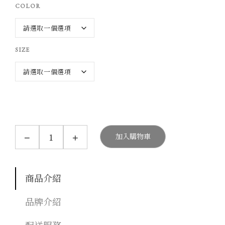
N
COLOR
T
$
1
SIZE
,
4
8
0
到
N
C
−
+
加入購物車
T
O
M
$
M
2
O
N
商品介紹
,
P
1
L
品牌介紹
A
8
C
0
E