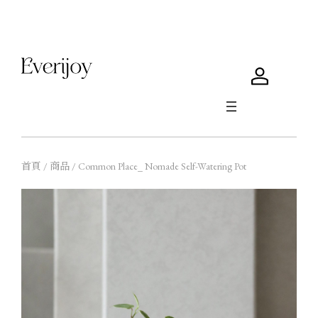
首頁 / 商品 / Common Place_ Nomade Self-Watering Pot