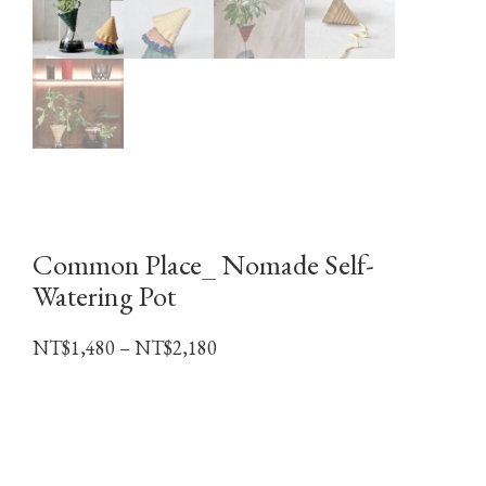
Common Place_ Nomade Self-
Watering Pot
價
NT$
1,480
–
NT$
2,180
格
範
圍
：