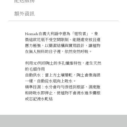
配送服務
_
N
O
額外資訊
M
A
D
E
Nomade在義大利語中意為「遊牧者」，象
S
徵這款花瓶不受空間限制、能隨處安放且適
E
應力極強，以簡潔結構與實用設計，讓植物
L
在無人照料的日子裡，依然安然呼吸。
F
-
利用3D列印陶土的多孔纖維特性，產生天然
W
A
的毛細作用
T
自動供水：當上方土壤變乾，陶土會像海綿
E
一樣，自動從水瓶向上吸水。
R
精準控濕：水分會均勻滲透到根部，濕度飽
I
和時吸水即停止，使植物不會澆水過多爛根
N
或忘記澆水乾枯
G
P
O
T
數
量