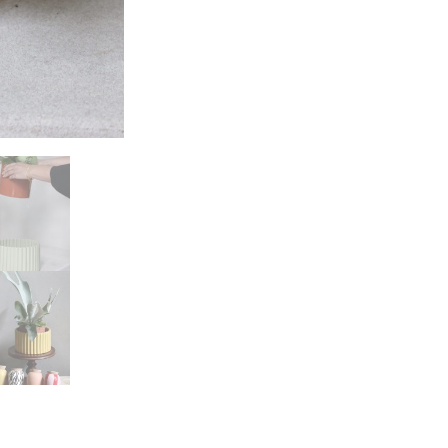
T
E
R
I
N
G
P
O
T
S
(
M
)
數
量