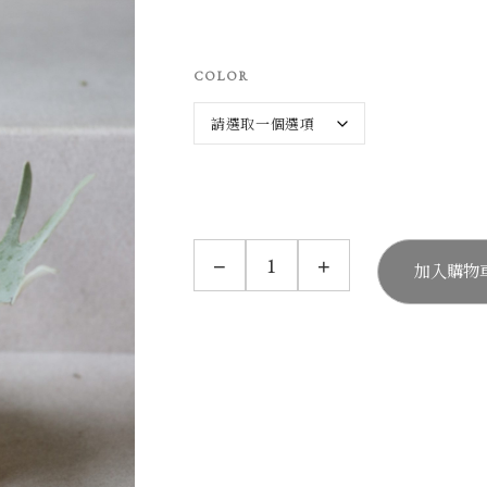
COLOR
P
−
+
E
加入購物
P
I
N
_
S
E
L
F
-
W
A