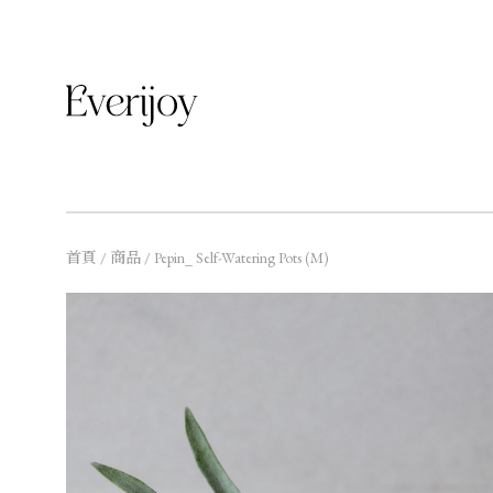
首頁 / 商品 / Pepin_ Self-Watering Pots (M)