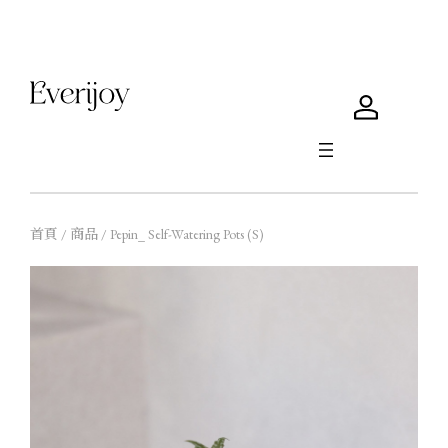
首頁 / 商品 / Pepin_ Self-Watering Pots (S)