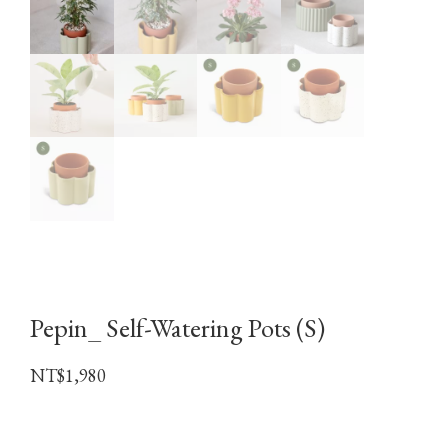
Pepin_ Self-Watering Pots (S)
NT$
1,980