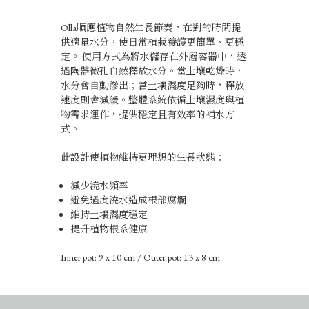
T
E
Olla順應植物自然生長節奏，在對的時間提
R
供適量水分，使日常植栽養護更簡單、更穩
I
定。 使用方式為將水儲存在外層容器中，透
N
G
過陶器微孔自然釋放水分。當土壤乾燥時，
P
水分會自動滲出；當土壤濕度足夠時，釋放
O
速度則會減緩。整體系統依循土壤濕度與植
T
物需求運作，提供穩定且有效率的補水方
S
式。
(
S
)
此設計使植物維持更理想的生長狀態：
數
量
減少澆水頻率
避免過度澆水造成根部腐爛
維持土壤濕度穩定
提升植物根系健康
Inner pot: 9 x 10 cm / Outer pot: 13 x 8 cm