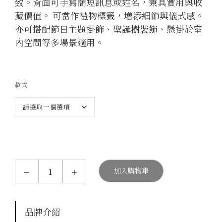
致。背面可手寫簡短訊息或姓名，兼具實用與收
藏價值。 可當作禮物標籤，增添細節與儀式感。
亦可搭配節日主題掛飾、聖誕樹裝飾、懸掛於室
內空間等多場景適用。
款式
S
−
+
加入購物車
C
R
I
B
B
品牌介紹
L