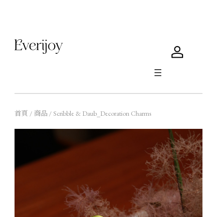
首頁 / 商品 / Scribble & Daub_Decoration Charms