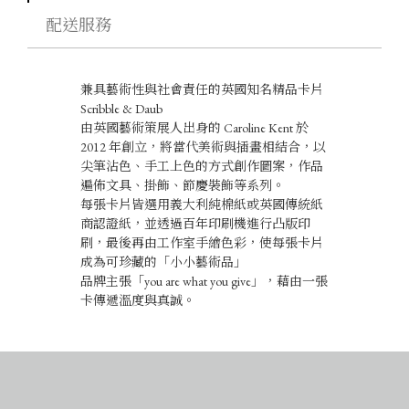
E
配送服務
&
D
A
U
兼具藝術性與社會責任的英國知名精品卡片
B
_
Scribble & Daub
D
由英國藝術策展人出身的 Caroline Kent 於
E
2012 年創立，將當代美術與插畫相結合，以
C
尖筆沾色、手工上色的方式創作圖案，作品
O
遍佈文具、掛飾、節慶裝飾等系列。
R
每張卡片皆選用義大利純棉紙或英國傳統紙
A
T
商認證紙，並透過百年印刷機進行凸版印
I
刷，最後再由工作室手繪色彩，使每張卡片
O
成為可珍藏的「小小藝術品」
N
品牌主張「you are what you give」，藉由一張
C
卡傳遞溫度與真誠。
H
A
R
M
S
數
量