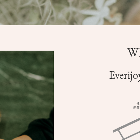
W
Everijo