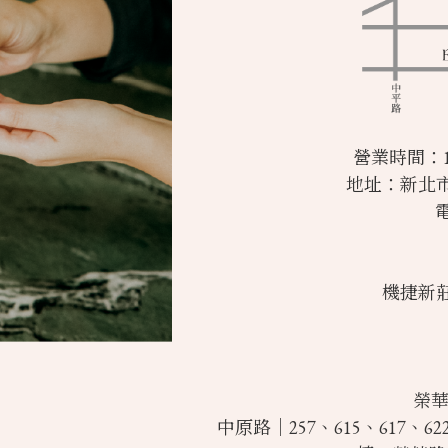
營業時間：10
地址：新北市
電
機捷新
榮華
中原路｜257、615、617、6